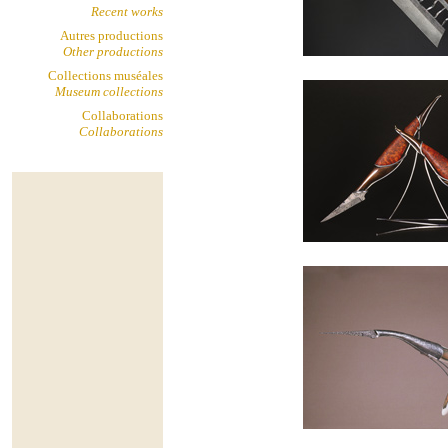
Recent works
Autres productions
Other productions
Collections muséales
Museum collections
Collaborations
Collaborations